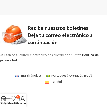
Recibe nuestros boletines
Deja tu correo electrónico a
continuación
Utilizamos su correo electrónico de acuerdo con nuestra
Política de
privacidad
English
(
Inglés
)
Português
(
Portugués, Brasil
)
Español
0
Shop
Sidebar
Wishlist
Cart
My account